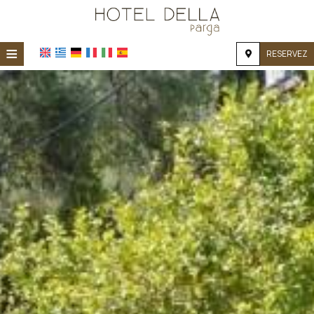
≡
RESERVEZ
ACCUEIL
EMPLACEMENT
HÉBERGEMENT
INSTALLATIONS
GALERIE PHOTO
DEMANDE
CONTACT