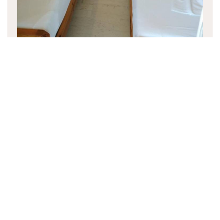
Habitación Doble con Terraza
18 m²
2 personas
2 camas individuales
RESERVA