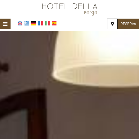
≡
RESERVA
HOME
UBICACIÓN
ALOJAMIENTO
INSTALACIONES
GALERÍA DE FOTOS
INVESTIGACIÓN
CONTACTO