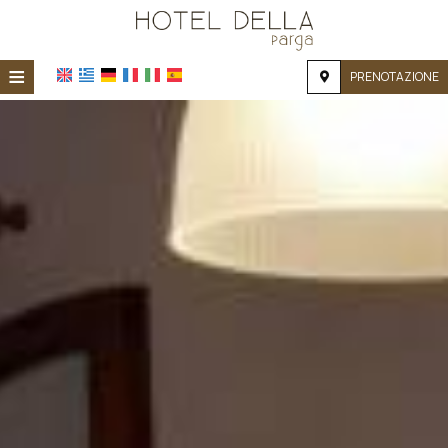
≡
PRENOTAZIONE
HOME
POSIZIONE
ALLOGGIO
SERVIZI
GALLERIA FOTOGRAFICA
RICHIESTA
CONTATTI