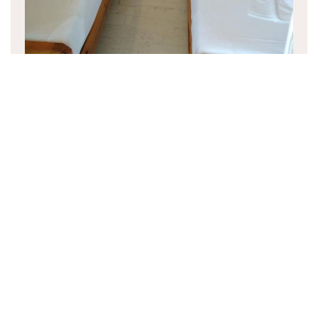
Camera Doppia con Terrazza
18 m²
2 persone
2 letti singoli
PRENOTAZIONE