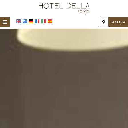
≡
RESERVA
HOME
UBICACIÓN
ALOJAMIENTO
INSTALACIONES
GALERÍA DE FOTOS
INVESTIGACIÓN
CONTACTO