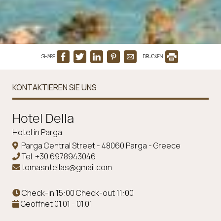
SHARE
DRUCKEN
KONTAKTIEREN SIE UNS
Ηotel Della
Hotel in Parga
Parga Central Street - 48060 Parga - Greece
Tel.
+30 6978943046
tomasntellas@gmail.com
Check-in 15:00 Check-out 11:00
Geöffnet 01.01 - 01.01