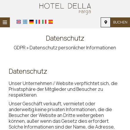
≡
BUCHEN
STARTSEITE
Datenschutz
STANDORT
GDPR » Datenschutz personlicher Informationen
UNTERKUNFT
EINRICHTUNGEN
Datenschutz
FOTOGALERIE
Unser Unternehmen / Website verpflichtet sich, die
Privatsphäre der Mitglieder und Besucher zu
NACHFRAGE
respektieren.
Unser Geschäft verkauft, vermietet oder
KONTAKT
anderweitig keine privaten Informationen, die die
Besucher der Website an Dritte weitergeben
können, außer wenn das Gesetz dies erfordert.
Solche Informationen sind der Name, die Adresse,