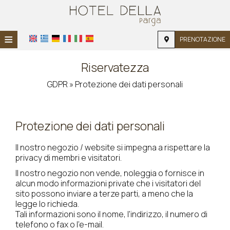
≡
PRENOTAZIONE
HOME
Riservatezza
POSIZIONE
GDPR » Protezione dei dati personali
ALLOGGIO
SERVIZI
Protezione dei dati personali
GALLERIA FOTOGRAFICA
Il nostro negozio / website si impegna a rispettare la
privacy di membri e visitatori.
RICHIESTA
Il nostro negozio non vende, noleggia o fornisce in
alcun modo informazioni private che i visitatori del
CONTATTI
sito possono inviare a terze parti, a meno che la
legge lo richieda.
Tali informazioni sono il nome, l'indirizzo, il numero di
telefono o fax o l'e-mail.