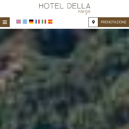
≡
PRENOTAZIONE
HOME
POSIZIONE
ALLOGGIO
SERVIZI
GALLERIA FOTOGRAFICA
RICHIESTA
CONTATTI