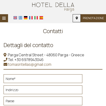
≡
PRENOTAZIONE
HOME
Contatti
POSIZIONE
Dettagli del contatto
ALLOGGIO
Parga Central Street - 48060 Parga - Greece
SERVIZI
Tel.
+30 6978943046
tomasntellas@gmail.com
GALLERIA FOTOGRAFICA
RICHIESTA
CONTATTI