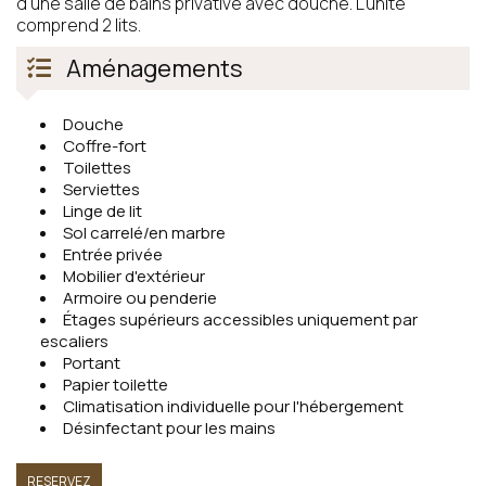
d'une salle de bains privative avec douche. L'unité
comprend 2 lits.
Aménagements
Douche
Coffre-fort
Toilettes
Serviettes
Linge de lit
Sol carrelé/en marbre
Entrée privée
Mobilier d'extérieur
Armoire ou penderie
Étages supérieurs accessibles uniquement par
escaliers
Portant
Papier toilette
Climatisation individuelle pour l'hébergement
Désinfectant pour les mains
RESERVEZ