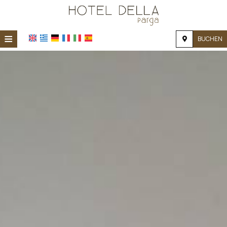
≡
BUCHEN
STARTSEITE
STANDORT
UNTERKUNFT
EINRICHTUNGEN
FOTOGALERIE
NACHFRAGE
KONTAKT